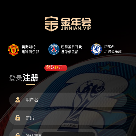
送
18
元
注册
登录