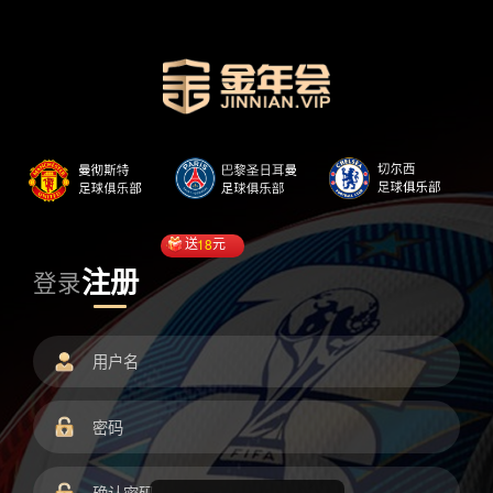
送
18
元
注册
登录