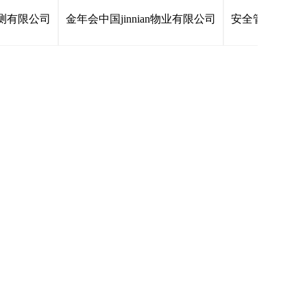
检测有限公司
金年会中国jinnian物业有限公司
安全管理
质