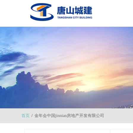
首页
/
金年会中国jinnian房地产开发有限公司