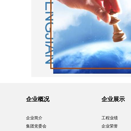
企业概况
企业展示
企业简介
工程业绩
集团党委会
企业荣誉